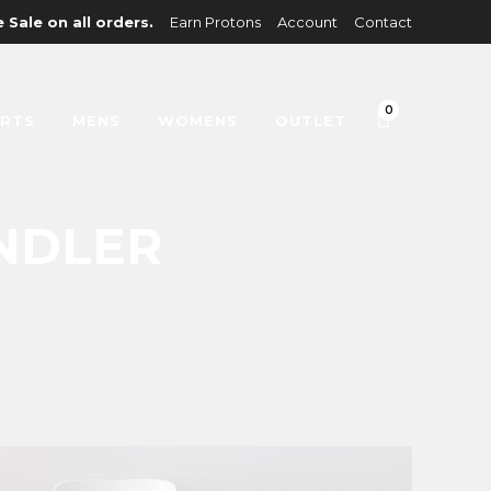
 Sale on all orders.
Earn Protons
Account
Contact
0
IRTS
MENS
WOMENS
OUTLET
NDLER