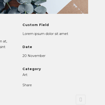
Custom Field
Lorem ipsum dolor sit amet
m at,
sint
Date
20 November
Category
Art
Share